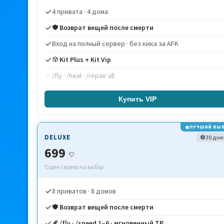
4 привата · 4 дома
Возврат вещей после смерти
Вход на полный сервер · без кика за AFK
Kit Plus + Kit Vip
/fly · /heal · /repair all
Купить VIP
ЛУЧШИЙ ВЫ
DELUXE
30 дне
699
Один сервер на выбор
8 приватов · 8 домов
Возврат вещей после смерти
/fly · /speed 1–6 · мгновенный TP