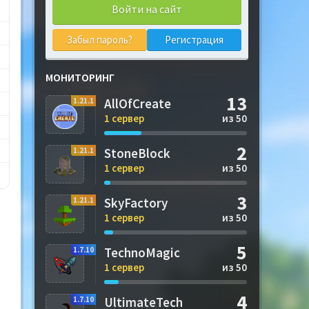
Войти на сайт
Забыл пароль?
Регистрация
МОНИТОРИНГ
13
AllOfCreate
1.21.1
1 сервер
из 50
2
StoneBlock
1.21.1
1 сервер
из 50
3
SkyFactory
1.21.1
1 сервер
из 50
5
TechnoMagic
1.7.10
1 сервер
из 50
4
UltimateTech
1.7.10