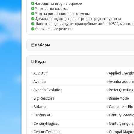
Награды за игру на сервере
Множество квестов
Мод на дистанционные обмены
Идеально подходит для игроков среднего уровня
Шанс выпадения души: враждебные мобы 1:2500, мирные 
Усложнённые рецепты
Наборы
Моды
AE2 Stuff
Applied Energist
Avaritia
Avaritia addon
Avaritia Evolution
Better Questing
Big Reactors
Binnie Mode
Botania
Carpenter's Blo
Century AE
CenturyBotanic
CenturyMagical
CenturySingular
CenturyTechnical
Compat Magica