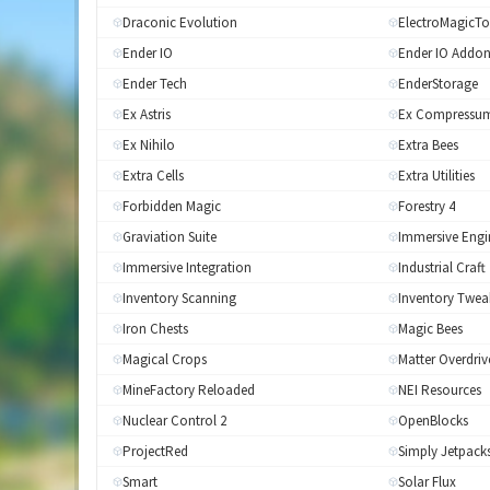
Draconic Evolution
ElectroMagicTo
Ender IO
Ender IO Addon
Ender Tech
EnderStorage
Ex Astris
Ex Compressu
Ex Nihilo
Extra Bees
Extra Cells
Extra Utilities
Forbidden Magic
Forestry 4
Graviation Suite
Immersive Engi
Immersive Integration
Industrial Craft
Inventory Scanning
Inventory Twea
Iron Chests
Magic Bees
Magical Crops
Matter Overdriv
MineFactory Reloaded
NEI Resources
Nuclear Control 2
OpenBlocks
ProjectRed
Simply Jetpack
Smart
Solar Flux