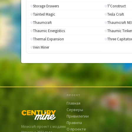
Storage Drawers
T'Construct
Tainted Magiс
Tesla Craft
Thaumcraft
Thaumcraft NE
Thaumic Energistics
Thaumic Tinker
Thermal Expansion
Three Capitato
Vein Miner
ПРОЕКТ
Главная
Серверы
Привилегии
Правила
Minecraft-проект с модами.
О проекте