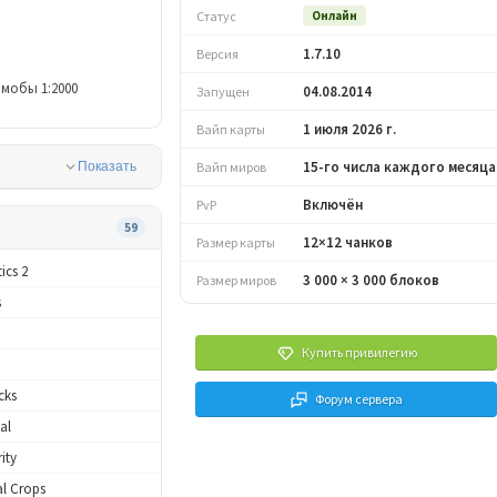
Статус
Онлайн
1.7.10
Версия
мобы 1:2000
04.08.2014
Запущен
1 июля 2026 г.
Вайп карты
15-го числа каждого месяца
Показать
Вайп миров
Включён
PvP
59
12×12 чанков
Размер карты
ics 2
3 000 × 3 000 блоков
Размер миров
s
Купить привилегию
cks
Форум сервера
al
ity
l Crops