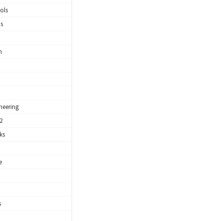
ols
s
m
neering
 2
ks
e
s