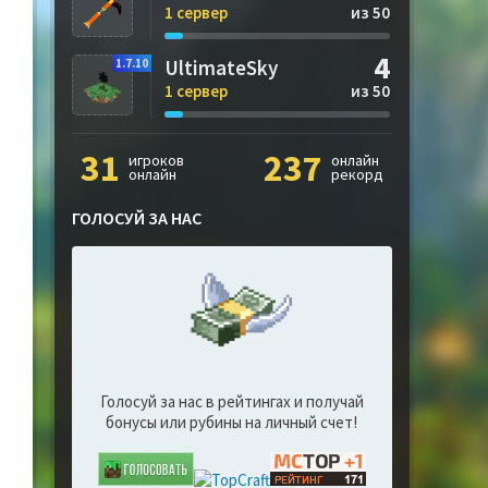
1 сервер
из 50
4
UltimateSky
1.7.10
1 сервер
из 50
31
237
игроков
онлайн
онлайн
рекорд
ГОЛОСУЙ ЗА НАС
Голосуй за нас в рейтингах и получай
бонусы или рубины на личный счет!