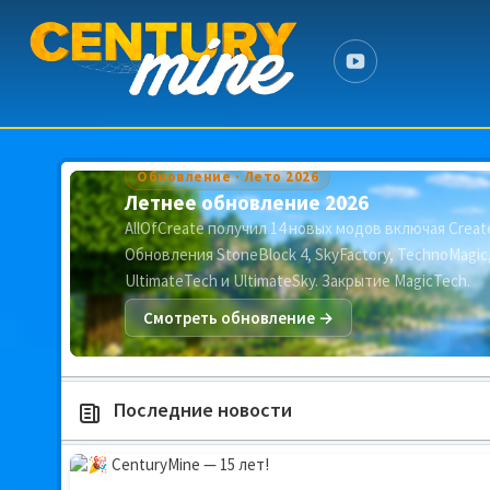
Обновление · Лето 2026
Летнее обновление 2026
AllOfCreate получил 14 новых модов включая Create
Обновления StoneBlock 4, SkyFactory, TechnoMagic
UltimateTech и UltimateSky. Закрытие MagicTech.
Смотреть обновление →
Последние новости