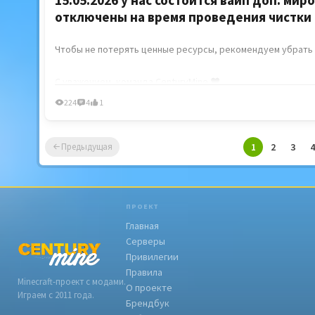
отключены на время проведения чистки
Чтобы не потерять ценные ресурсы, рекомендуем убрать 
C уважением, команда CenturyMine ❤
224
4
1
1
2
3
4
Предыдущая
ПРОЕКТ
Главная
Серверы
Привилегии
Правила
Minecraft-проект с модами.
О проекте
Играем с 2011 года.
Брендбук