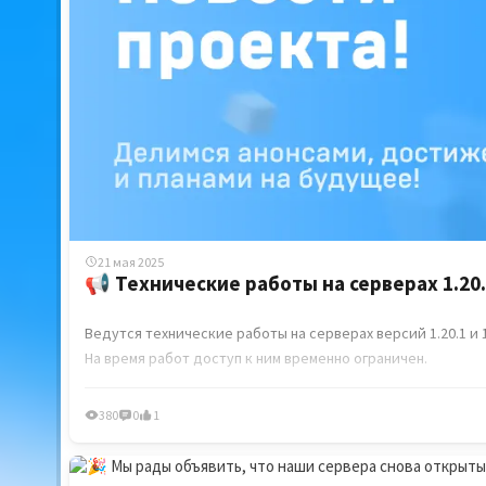
21 мая 2025
📢 Технические работы на серверах 1.20.1
Ведутся технические работы на серверах версий 1.20.1 и 1
На время работ доступ к ним временно ограничен.
⏳ Просим вас набраться терпения — мы сообщим, как тол
380
0
1
С уважением, Команда CenturyMine🛡