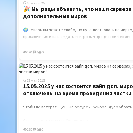
16 мая 2025
🎉 Мы рады объявить, что наши сервера
дополнительных миров!
🌍 Теперь вы можете свободно путешествовать по мирам,
приключения и наслаждаться игровым процессом без лиш
❤ C уважением, команда CenturyMine
294
0
0
13 мая 2025
15.05.2025 у нас состоится вайп доп. мир
отключены на время проведения чистки
Чтобы не потерять ценные ресурсы, рекомендуем убрать 
C уважением, команда CenturyMine
280
0
3