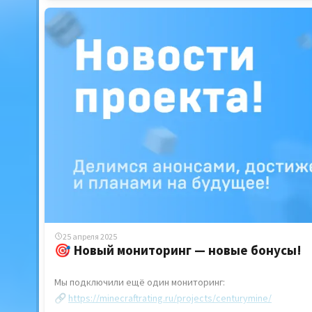
С 1 по 7 мая — скидка 20% на все группы и внутриигровые
Отличная возможность порадовать себя или друзей — не 
🛠 Трудитесь с удовольствием — отдыхайте с выгодой!
С праздником, друзья! 💐
25 апреля 2025
🎯 Новый мониторинг — новые бонусы!
Мы подключили ещё один мониторинг:
🔗
https://minecraftrating.ru/projects/centurymine/