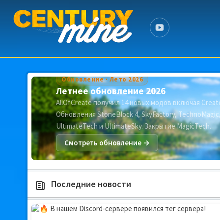
Обновление · Лето 2026
Летнее обновление 2026
AllOfCreate получил 14 новых модов включая Create
Обновления StoneBlock 4, SkyFactory, TechnoMagic
UltimateTech и UltimateSky. Закрытие MagicTech.
Смотреть обновление →
Последние новости