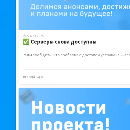
- Попробуйте подключиться к другой сети (например, моб
- Смените DNS на публичные: `1.1.1.1` или `8.8.8.8`.
- Или воспользуйтесь альтернативными способами подклю
Мы следим за ситуацией, но повлиять на блокировки не м
22 мая 2025
✅ Серверы снова доступны
Рады сообщить, что проблема с доступом устранена — вс
Если у вас всё ещё возникают трудности с подключением
378
0
0
Спасибо за ваше терпение и понимание!