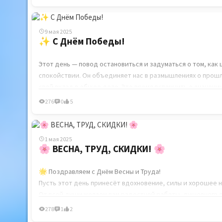
9 мая 2025
✨ С Днём Победы!
Этот день — повод остановиться и задуматься о том, как 
спокойствии. Он объединяет нас в размышлениях о прошло
свой вклад в общее дело. Это время вспомнить о значен
276
0
5
Пусть в каждом доме будет место для доброты и пониман
Сегодня мы можем напомнить себе о том, как важно беречь
будущее было добрым и спокойным для всех.
1 мая 2025
🌸 ВЕСНА, ТРУД, СКИДКИ! 🌸
Желаем всем душевного равновесия, сил и веры в хорош
🌟 Поздравляем с Днём Весны и Труда!
Пусть этот день принесёт вдохновение, силы и хорошее 
От всей души желаем вам радостной работы, душевного о
278
1
2
🎁 А ещё у нас — праздничная акция!