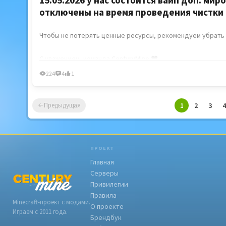
отключены на время проведения чистки
Чтобы не потерять ценные ресурсы, рекомендуем убрать 
C уважением, команда CenturyMine ❤
224
4
1
1
2
3
4
Предыдущая
ПРОЕКТ
Главная
Серверы
Привилегии
Правила
Minecraft-проект с модами.
О проекте
Играем с 2011 года.
Брендбук