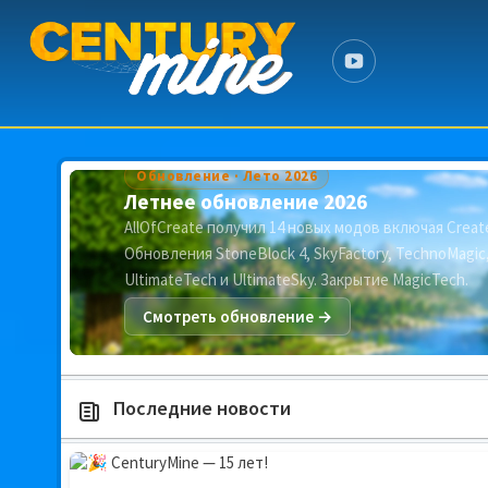
Обновление · Лето 2026
Летнее обновление 2026
AllOfCreate получил 14 новых модов включая Create
Обновления StoneBlock 4, SkyFactory, TechnoMagic
UltimateTech и UltimateSky. Закрытие MagicTech.
Смотреть обновление →
Последние новости